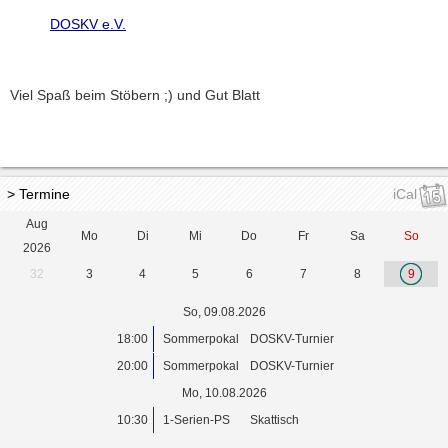
DOSKV e.V.
Viel Spaß beim Stöbern ;) und Gut Blatt
> Termine
iCal
Aug
Mo
Di
Mi
Do
Fr
Sa
So
2026
32
3
4
5
6
7
8
9
So, 09.08.2026
18:00
Sommerpokal
DOSKV-Turnier
20:00
Sommerpokal
DOSKV-Turnier
Mo, 10.08.2026
10:30
1-Serien-PS
Skattisch
...