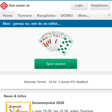
Registrieren
Home
Turniere
Ranglisten
DOSKV
Mehr...
Skat - genau so, wie du es willst...
Spiel starten
Nächster Termin:
16:30
1-Serien-PS
Skattisch
News & Infos
Sommerpokal 2026
+ vom 28.06. bis 16.08. jeden Sonntag