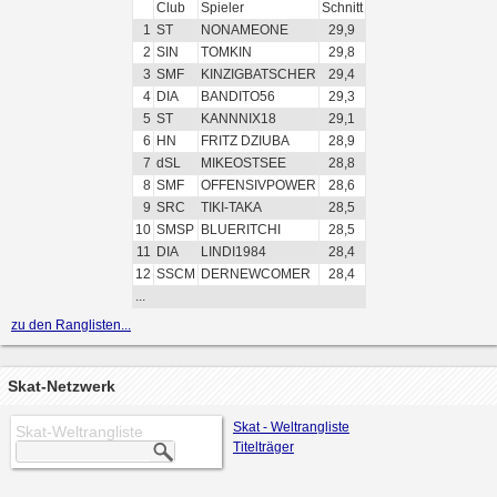
Club
Spieler
Schnitt
1
ST
NONAMEONE
29,9
2
SIN
TOMKIN
29,8
3
SMF
KINZIGBATSCHER
29,4
4
DIA
BANDITO56
29,3
5
ST
KANNNIX18
29,1
6
HN
FRITZ DZIUBA
28,9
7
dSL
MIKEOSTSEE
28,8
8
SMF
OFFENSIVPOWER
28,6
9
SRC
TIKI-TAKA
28,5
10
SMSP
BLUERITCHI
28,5
11
DIA
LINDI1984
28,4
12
SSCM
DERNEWCOMER
28,4
...
zu den Ranglisten...
Skat-Netzwerk
Skat - Weltrangliste
Skat-Weltrangliste
Titelträger