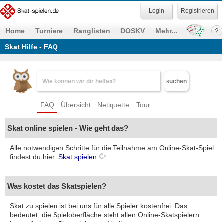
Registrieren
Home
Turniere
Ranglisten
DOSKV
Mehr...
Skat Hilfe - FAQ
suchen
FAQ
Übersicht
Netiquette
Tour
Skat online spielen - Wie geht das?
Alle notwendigen Schritte für die Teilnahme am Online-Skat-Spiel
findest du hier:
Skat spielen
Was kostet das Skatspielen?
Skat zu spielen ist bei uns für alle Spieler kostenfrei. Das
bedeutet, die Spieloberfläche steht allen Online-Skatspielern