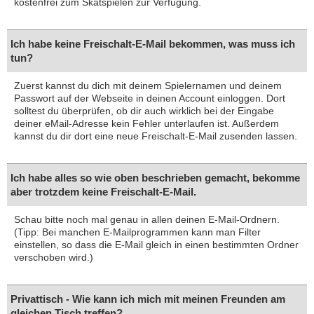
kostenfrei zum Skatspielen zur Verfügung.
Ich habe keine Freischalt-E-Mail bekommen, was muss ich
tun?
Zuerst kannst du dich mit deinem Spielernamen und deinem
Passwort auf der Webseite in deinen Account einloggen. Dort
solltest du überprüfen, ob dir auch wirklich bei der Eingabe
deiner eMail-Adresse kein Fehler unterlaufen ist. Außerdem
kannst du dir dort eine neue Freischalt-E-Mail zusenden lassen.
Ich habe alles so wie oben beschrieben gemacht, bekomme
aber trotzdem keine Freischalt-E-Mail.
Schau bitte noch mal genau in allen deinen E-Mail-Ordnern.
(Tipp: Bei manchen E-Mailprogrammen kann man Filter
einstellen, so dass die E-Mail gleich in einen bestimmten Ordner
verschoben wird.)
Privattisch - Wie kann ich mich mit meinen Freunden am
gleichen Tisch treffen?