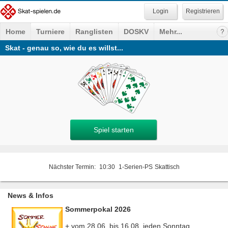
Registrieren
Home
Turniere
Ranglisten
DOSKV
Mehr...
Skat - genau so, wie du es willst...
Spiel starten
Nächster Termin:
10:30
1-Serien-PS
Skattisch
News & Infos
Sommerpokal 2026
+ vom 28.06. bis 16.08. jeden Sonntag