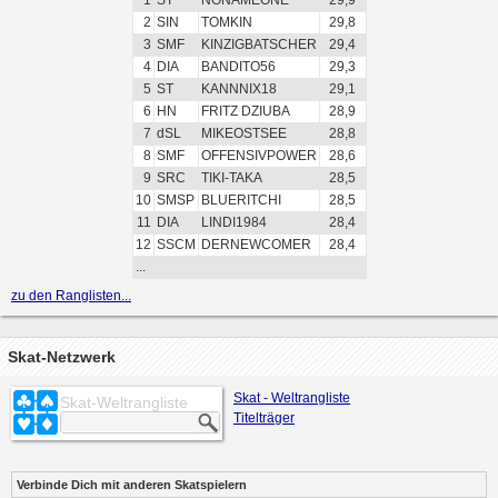
1
ST
NONAMEONE
29,9
2
SIN
TOMKIN
29,8
3
SMF
KINZIGBATSCHER
29,4
4
DIA
BANDITO56
29,3
5
ST
KANNNIX18
29,1
6
HN
FRITZ DZIUBA
28,9
7
dSL
MIKEOSTSEE
28,8
8
SMF
OFFENSIVPOWER
28,6
9
SRC
TIKI-TAKA
28,5
10
SMSP
BLUERITCHI
28,5
11
DIA
LINDI1984
28,4
12
SSCM
DERNEWCOMER
28,4
...
zu den Ranglisten...
Skat-Netzwerk
Skat - Weltrangliste
Skat-Weltrangliste
Titelträger
Verbinde Dich mit anderen Skatspielern