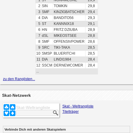
1
ST
NONAMEONE
29,9
2
SIN
TOMKIN
29,8
3
SMF
KINZIGBATSCHER
29,4
4
DIA
BANDITO56
29,3
5
ST
KANNNIX18
29,1
6
HN
FRITZ DZIUBA
28,9
7
dSL
MIKEOSTSEE
28,8
8
SMF
OFFENSIVPOWER
28,6
9
SRC
TIKI-TAKA
28,5
10
SMSP
BLUERITCHI
28,5
11
DIA
LINDI1984
28,4
12
SSCM
DERNEWCOMER
28,4
...
zu den Ranglisten...
Skat-Netzwerk
Skat - Weltrangliste
Skat-Weltrangliste
Titelträger
Verbinde Dich mit anderen Skatspielern