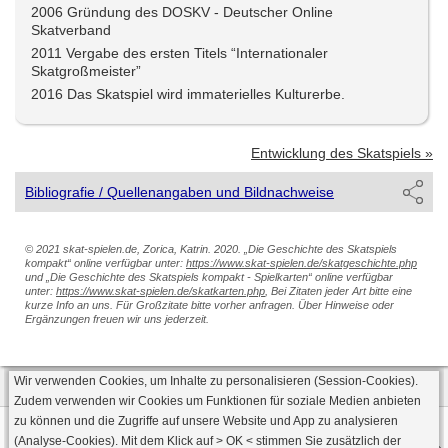
2006 Gründung des DOSKV - Deutscher Online
Skatverband
2011 Vergabe des ersten Titels “Internationaler
Skatgroßmeister”
2016 Das Skatspiel wird immaterielles Kulturerbe.
Entwicklung des Skatspiels »
Bibliografie / Quellenangaben und Bildnachweise
© 2021 skat-spielen.de, Zorica, Katrin. 2020. „Die Geschichte des Skatspiels
kompakt“ online verfügbar unter:
https://www.skat-spielen.de/skatgeschichte.php
und „Die Geschichte des Skatspiels kompakt - Spielkarten“ online verfügbar
unter:
https://www.skat-spielen.de/skatkarten.php
, Bei Zitaten jeder Art bitte eine
kurze Info an uns. Für Großzitate bitte vorher anfragen. Über Hinweise oder
Ergänzungen freuen wir uns jederzeit.
Wir verwenden Cookies, um Inhalte zu personalisieren (Session-Cookies).
Zudem verwenden wir Cookies um Funktionen für soziale Medien anbieten
zu können und die Zugriffe auf unsere Website und App zu analysieren
Datenschutz
AGB
Impressum
(Analyse-Cookies). Mit dem Klick auf
> OK <
stimmen Sie zusätzlich der