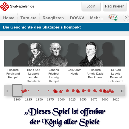
Registrieren
Home
Turniere
Ranglisten
DOSKV
Mehr...
Die Geschichte des Skatspiels kompakt
Friedrich
Hans Karl
Johann
Carl Adam
Friedrich
Dr. Carl
Ferdinand
Leopold
Friedrich
Neefe
Arnold David
Ludwig
Hempel
von der
Ludwig
Brockhaus
Emanuel
Gabelentz
Hempel
Schuderoff
«
»
1800
1825
1850
1875
1900
1925
1950
1975
2000
2025
„Dieses Spiel ist offenbar
der König aller Spiele