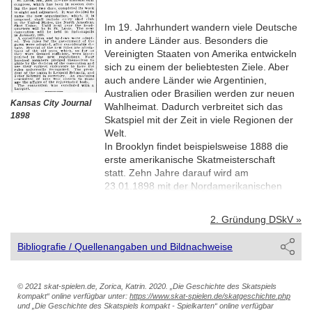
Im 19. Jahrhundert wandern viele Deutsche
in andere Länder aus. Besonders die
Vereinigten Staaten von Amerika entwickeln
sich zu einem der beliebtesten Ziele. Aber
auch andere Länder wie Argentinien,
Australien oder Brasilien werden zur neuen
Kansas City Journal
Wahlheimat. Dadurch verbreitet sich das
1898
Skatspiel mit der Zeit in viele Regionen der
Welt.
In Brooklyn findet beispielsweise 1888 die
erste amerikanische Skatmeisterschaft
statt. Zehn Jahre darauf wird am
23.01.1898 mit der Nordamerikanischen
Skatliga die erste Skat-Organisation
außerhalb Deutschlands gegründet.
2. Gründung DSkV »
Bibliografie / Quellenangaben und Bildnachweise
© 2021 skat-spielen.de, Zorica, Katrin. 2020. „Die Geschichte des Skatspiels
kompakt“ online verfügbar unter:
https://www.skat-spielen.de/skatgeschichte.php
und „Die Geschichte des Skatspiels kompakt - Spielkarten“ online verfügbar