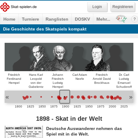
Registrieren
Home
Turniere
Ranglisten
DOSKV
Mehr...
Die Geschichte des Skatspiels kompakt
Friedrich
Hans Karl
Johann
Carl Adam
Friedrich
Dr. Carl
Ferdinand
Leopold
Friedrich
Neefe
Arnold David
Ludwig
Hempel
von der
Ludwig
Brockhaus
Emanuel
Gabelentz
Hempel
Schuderoff
«
»
1800
1825
1850
1875
1900
1925
1950
1975
2000
2025
1898 - Skat in der Welt
Deutsche Auswanderer nehmen das
Spiel mit in die Welt.