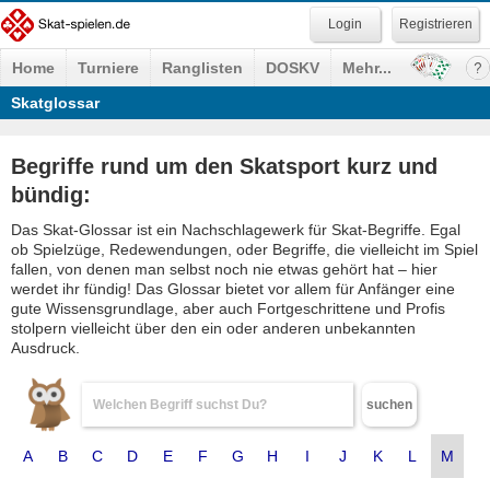
Registrieren
Home
Turniere
Ranglisten
DOSKV
Mehr...
Skatglossar
Begriffe rund um den Skatsport kurz und
bündig:
Das Skat-Glossar ist ein Nachschlagewerk für Skat-Begriffe. Egal
ob Spielzüge, Redewendungen, oder Begriffe, die vielleicht im Spiel
fallen, von denen man selbst noch nie etwas gehört hat – hier
werdet ihr fündig! Das Glossar bietet vor allem für Anfänger eine
gute Wissensgrundlage, aber auch Fortgeschrittene und Profis
stolpern vielleicht über den ein oder anderen unbekannten
Ausdruck.
suchen
A
B
C
D
E
F
G
H
I
J
K
L
M