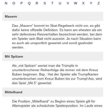
N
O
P
Q
R
S
T
U
V
W
X
Y
Z
Mauern
Das „Mauern“ kommt im Skat-Regelwerk nicht vor, es gibt
dafür keine offizielle Definition. Es kann am ehesten als ein
sehr defensives Reizverhalten bezeichnet werden, bei dem
ein Spieler sein Blatt nicht ausreizt. Je nach Situation kann
es auch als unsportlich gewertet und somit geahndet
werden.
Mit Spitzen
Als „mit Spitzen“ wertet man die Trümpfe in
ununterbrochener Reihenfolge die immer mit dem Kreuz
Buben beginnen. Bsp.: Hat der Spieler alle Trumpfkarten
ununterbrochen vom Kreuz Buben bis zur Trumpf Ass, wird
das Spiel „Mit 5“ gewertet.
Mittelhand
Die Position „Mittelhand“ zu Beginn eines Spiels gilt für
Alleinspieler als schwächste Spielerposition. Im Laufe eines