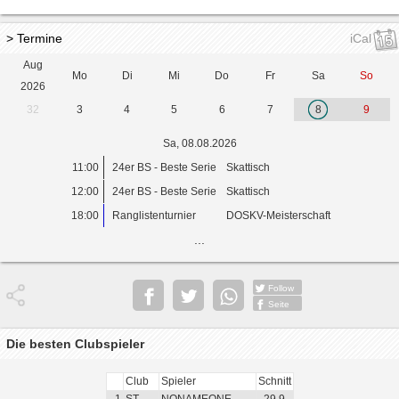
> Termine
iCal
Aug
Mo
Di
Mi
Do
Fr
Sa
So
2026
32
3
4
5
6
7
8
9
Sa, 08.08.2026
11:00
24er BS - Beste Serie
Skattisch
12:00
24er BS - Beste Serie
Skattisch
18:00
Ranglistenturnier
DOSKV-Meisterschaft
...
Follow
Seite
Die besten Clubspieler
Club
Spieler
Schnitt