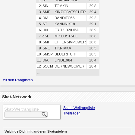
1
ST
NONAMEONE
29,9
2
SIN
TOMKIN
29,8
3
SMF
KINZIGBATSCHER
29,4
4
DIA
BANDITO56
29,3
5
ST
KANNNIX18
29,1
6
HN
FRITZ DZIUBA
28,9
7
dSL
MIKEOSTSEE
28,8
8
SMF
OFFENSIVPOWER
28,6
9
SRC
TIKI-TAKA
28,5
10
SMSP
BLUERITCHI
28,5
11
DIA
LINDI1984
28,4
12
SSCM
DERNEWCOMER
28,4
...
zu den Ranglisten...
Skat-Netzwerk
Skat - Weltrangliste
Skat-Weltrangliste
Titelträger
Verbinde Dich mit anderen Skatspielern