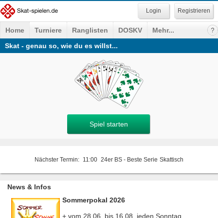
Registrieren
Home
Turniere
Ranglisten
DOSKV
Mehr...
Skat - genau so, wie du es willst...
Spiel starten
Nächster Termin:
11:00
24er BS - Beste Serie
Skattisch
News & Infos
Sommerpokal 2026
+ vom 28.06. bis 16.08. jeden Sonntag