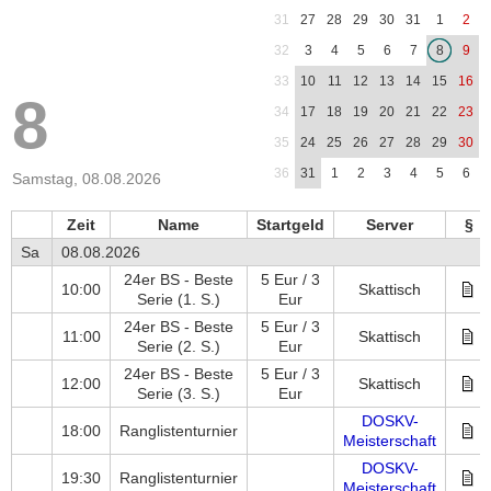
31
27
28
29
30
31
1
2
32
3
4
5
6
7
8
9
33
10
11
12
13
14
15
16
8
34
17
18
19
20
21
22
23
35
24
25
26
27
28
29
30
36
31
1
2
3
4
5
6
Samstag, 08.08.2026
Zeit
Name
Startgeld
Server
§
Sa
08.08.2026
24er BS - Beste
5 Eur / 3
10:00
Skattisch
Serie
(1. S.)
Eur
24er BS - Beste
5 Eur / 3
11:00
Skattisch
Serie
(2. S.)
Eur
24er BS - Beste
5 Eur / 3
12:00
Skattisch
Serie
(3. S.)
Eur
DOSKV-
18:00
Ranglistenturnier
Meisterschaft
DOSKV-
19:30
Ranglistenturnier
Meisterschaft