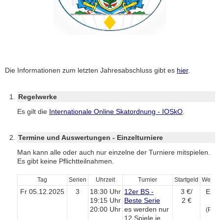
Die Informationen zum letzten Jahresabschluss gibt es
hier
.
Regelwerke
Es gilt die
Internationale Online Skatordnung - IOSkO
.
Termine und Auswertungen - Einzelturniere
Man kann alle oder auch nur einzelne der Turniere mitspielen.
Es gibt keine Pflichtteilnahmen.
Tag
Serien
Uhrzeit
Turnier
Startgeld
Wertu
Fr 05.12.2025
3
18:30 Uhr
12er BS -
3 €/
Eröf
19:15 Uhr
Beste Serie
2 €
tu
20:00 Uhr
es werden nur
(Pott
12 Spiele je