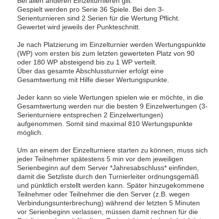
Bei allen anderen Einzelturnieren gilt:
Gespielt werden pro Serie 36 Spiele. Bei den 3-
Serienturnieren sind 2 Serien für die Wertung Pflicht.
Gewertet wird jeweils der Punkteschnitt.
Je nach Platzierung im Einzelturnier werden Wertungspunkte
(WP) vom ersten bis zum letzten gewerteten Platz von 90
oder 180 WP absteigend bis zu 1 WP verteilt.
Über das gesamte Abschlussturnier erfolgt eine
Gesamtwertung mit Hilfe dieser Wertungspunkte.
Jeder kann so viele Wertungen spielen wie er möchte, in die
Gesamtwertung werden nur die besten 9 Einzelwertungen (3-
Serienturniere entsprechen 2 Einzelwertungen)
aufgenommen. Somit sind maximal 810 Wertungspunkte
möglich.
Um an einem der Einzelturniere starten zu können, muss sich
jeder Teilnehmer spätestens 5 min vor dem jeweiligen
Serienbeginn auf dem Server *Jahresabschluss* einfinden,
damit die Setzliste durch den Turnierleiter ordnungsgemäß
und pünktlich erstellt werden kann. Später hinzugekommene
Teilnehmer oder Teilnehmer die den Server (z.B. wegen
Verbindungsunterbrechung) während der letzten 5 Minuten
vor Serienbeginn verlassen, müssen damit rechnen für die