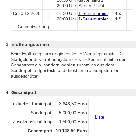
18:30 Uhr
davon sind 2
20:00 Uhr
Serien Pflicht
Di 30.12.2025
1
16:30 Uhr
1-Serienturnier
4 €
1
20:00 Uhr
1-Serienturnier
4 €
Gesamtwertung
L
Eröffnungsturnier
Beim Eröffnungsturnier gibt es keine Wertungspunkte. Die
Startgelder des Eröffnungsturnieres fließen nicht mit in den
Gesamtpott ein, sondern werden zusätzlich aus dem
Sonderpott aufgestockt und direkt im Eröffnungsturnier
ausgeschüttet.
Gesamtpott
aktueller Turnierpott
3.648,50 Euro
Sonderpott
5.000,00 Euro
Liste
Zusatzausschüttung
1.500,00 Euro
Gesamtpott
10.148,50 Euro