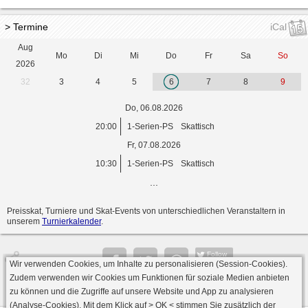
> Termine
iCal
Aug
Mo
Di
Mi
Do
Fr
Sa
So
2026
32
3
4
5
6
7
8
9
Do, 06.08.2026
20:00
1-Serien-PS
Skattisch
Fr, 07.08.2026
10:30
1-Serien-PS
Skattisch
...
Preisskat, Turniere und Skat-Events von unterschiedlichen Veranstaltern in
unserem
Turnierkalender
.
Follow
Wir verwenden Cookies, um Inhalte zu personalisieren (Session-Cookies).
Seite
Zudem verwenden wir Cookies um Funktionen für soziale Medien anbieten
zu können und die Zugriffe auf unsere Website und App zu analysieren
(Analyse-Cookies). Mit dem Klick auf
> OK <
stimmen Sie zusätzlich der