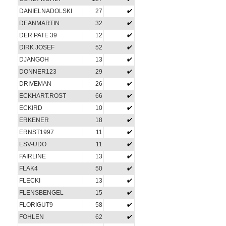
DANIELNADOLSKI
27
DEANMARTIN
32
DER PATE 39
12
DIRK JOSEF
52
DJANGOH
13
DONNER123
29
DRIVEMAN
26
ECKHART.ROST
66
ECKIRD
10
ERKENER
18
ERNST1997
11
ESV-UDO
11
FAIRLINE
13
FLAK4
50
FLECKI
13
FLENSBENGEL
15
FLORIGUT9
58
FOHLEN
62