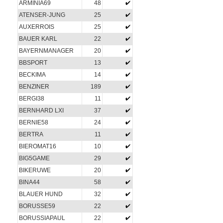
ARMINIA69
48
ATENSER-JUNG
25
AUXERROIS
25
BAUER KARL
22
BAYERNMANAGER
20
BBSPORT
13
BECKIMA
14
BENZINER
189
BERGI38
11
BERNHARD LXI
37
BERNIE58
24
BERTRA
11
BIEROMAT16
10
BIG5GAME
29
BIKERUWE
20
BINA44
58
BLAUER HUND
32
BORUSSE59
22
BORUSSIAPAUL
22