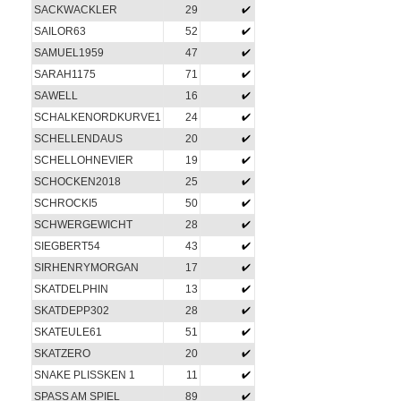
SACKWACKLER
29
SAILOR63
52
SAMUEL1959
47
SARAH1175
71
SAWELL
16
SCHALKENORDKURVE1
24
SCHELLENDAUS
20
SCHELLOHNEVIER
19
SCHOCKEN2018
25
SCHROCKI5
50
SCHWERGEWICHT
28
SIEGBERT54
43
SIRHENRYMORGAN
17
SKATDELPHIN
13
SKATDEPP302
28
SKATEULE61
51
SKATZERO
20
SNAKE PLISSKEN 1
11
SPASS AM SPIEL
89