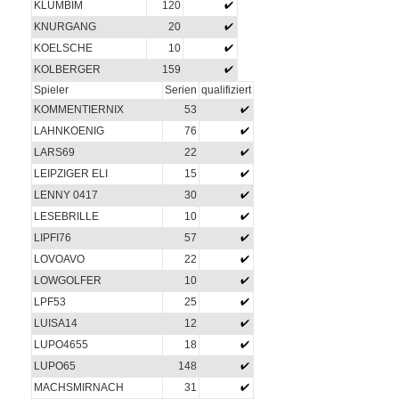
KLUMBIM
120
KNURGANG
20
KOELSCHE
10
KOLBERGER
159
Spieler
Serien
qualifiziert
KOMMENTIERNIX
53
LAHNKOENIG
76
LARS69
22
LEIPZIGER ELI
15
LENNY 0417
30
LESEBRILLE
10
LIPFI76
57
LOVOAVO
22
LOWGOLFER
10
LPF53
25
LUISA14
12
LUPO4655
18
LUPO65
148
MACHSMIRNACH
31