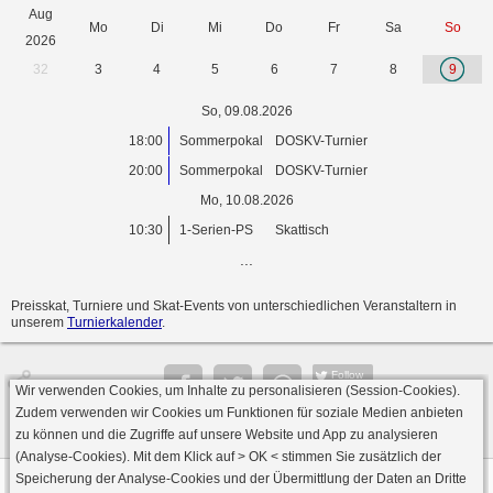
Aug
Mo
Di
Mi
Do
Fr
Sa
So
2026
32
3
4
5
6
7
8
9
So, 09.08.2026
18:00
Sommerpokal
DOSKV-Turnier
20:00
Sommerpokal
DOSKV-Turnier
Mo, 10.08.2026
10:30
1-Serien-PS
Skattisch
...
Preisskat, Turniere und Skat-Events von unterschiedlichen Veranstaltern in
unserem
Turnierkalender
.
Follow
Wir verwenden Cookies, um Inhalte zu personalisieren (Session-Cookies).
Seite
Zudem verwenden wir Cookies um Funktionen für soziale Medien anbieten
zu können und die Zugriffe auf unsere Website und App zu analysieren
(Analyse-Cookies). Mit dem Klick auf
> OK <
stimmen Sie zusätzlich der
Speicherung der Analyse-Cookies und der Übermittlung der Daten an Dritte
Datenschutz
AGB
Impressum