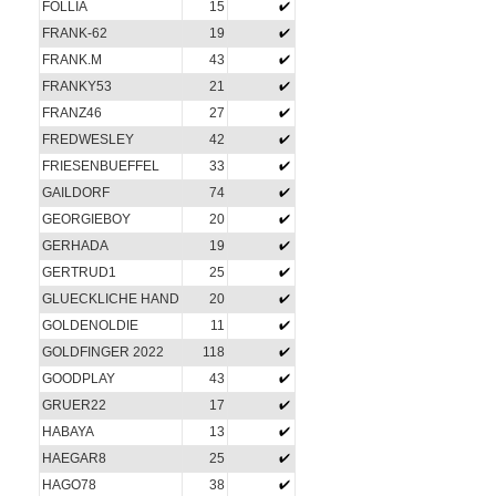
FOLLIA
15
FRANK-62
19
FRANK.M
43
FRANKY53
21
FRANZ46
27
FREDWESLEY
42
FRIESENBUEFFEL
33
GAILDORF
74
GEORGIEBOY
20
GERHADA
19
GERTRUD1
25
GLUECKLICHE HAND
20
GOLDENOLDIE
11
GOLDFINGER 2022
118
GOODPLAY
43
GRUER22
17
HABAYA
13
HAEGAR8
25
HAGO78
38