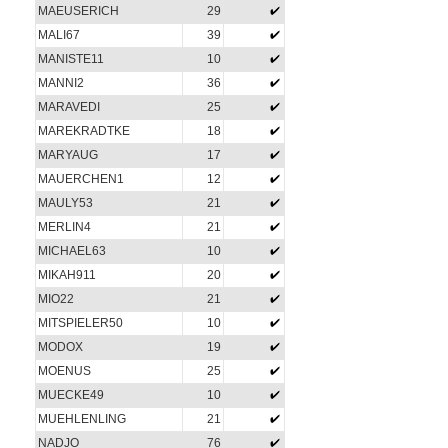
MAEUSERICH
29
MALI67
39
MANISTE11
10
MANNI2
36
MARAVEDI
25
MAREKRADTKE
18
MARYAUG
17
MAUERCHEN1
12
MAULY53
21
MERLIN4
21
MICHAEL63
10
MIKAH911
20
MIO22
21
MITSPIELER50
10
MODOX
19
MOENUS
25
MUECKE49
10
MUEHLENLING
21
NADJO
76