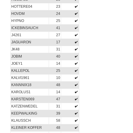
HOTTERE04
23
HOVDM
24
HYPNO
25
ICKEBINSAUCH
41
J4261
27
JAGUARON
17
JK48
31
JOBIM
40
JOEY1
14
KALLEPOL
25
KALVI1961
10
KANNNIX18
48
KAROLUS1
14
KARSTEN069
47
KATZENWEDEL
31
KEEPWALKING
39
KLAUSSCH
58
KLEINER KOFFER
48