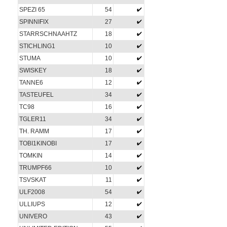
SPEZI 65
54
SPINNIFIX
27
STARRSCHNAAHTZ
18
STICHLING1
10
STUMA
10
SWISKEY
18
TANNE6
12
TASTEUFEL
34
TC98
16
TGLER11
34
TH. RAMM
17
TOBI1KINOBI
17
TOMKIN
14
TRUMPF66
10
TSVSKAT
11
ULF2008
54
ULLIUPS
12
UNIVERO
43