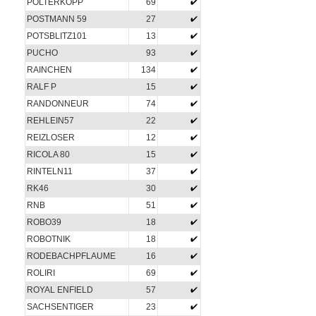
POLTERKOPP
69
POSTMANN 59
27
POTSBLITZ101
13
PUCHO
93
RAINCHEN
134
RALF P
15
RANDONNEUR
74
REHLEIN57
22
REIZLOSER
12
RICOLA 80
15
RINTELN11
37
RK46
30
RNB
51
ROBO39
18
ROBOTNIK
18
RODEBACHPFLAUME
16
ROLIRI
69
ROYAL ENFIELD
57
SACHSENTIGER
23