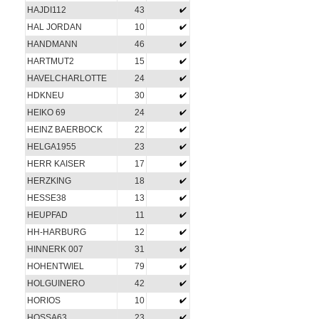
HAJDI112
43
HAL JORDAN
10
HANDMANN
46
HARTMUT2
15
HAVELCHARLOTTE
24
HDKNEU
30
HEIKO 69
24
HEINZ BAERBOCK
22
HELGA1955
23
HERR KAISER
17
HERZKING
18
HESSE38
13
HEUPFAD
11
HH-HARBURG
12
HINNERK 007
31
HOHENTWIEL
79
HOLGUINERO
42
HORIOS
10
HOSSA63
23