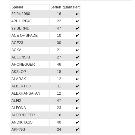
Spieler
Serien
qualifiziert
30.04.1980
16
4PHILIPP40
22
99 BERND
47
ACE OF SPADE
10
ACE23
30
ACKA
21
ADLONSKI
27
AHONEGGER
46
AKSLOP
18
ALARAK
12
ALBERTI08
11
ALEXHANSAFAN
12
ALFI2
47
ALFONA
23
ALTERPETER
16
ANDIKRASS
40
APPING
34