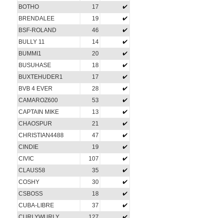
BOTHO
17
BRENDALEE
19
BSF-ROLAND
46
BULLY 11
14
BUMMI1
20
BUSUHASE
18
BUXTEHUDER1
17
BVB 4 EVER
28
CAMAROZ600
53
CAPTAIN MIKE
13
CHAOSPUR
21
CHRISTIAN4488
47
CINDIE
19
CIVIC
107
CLAUS58
35
COSHY
30
CSBOSS
18
CUBA-LIBRE
37
CURLYWURLY
127