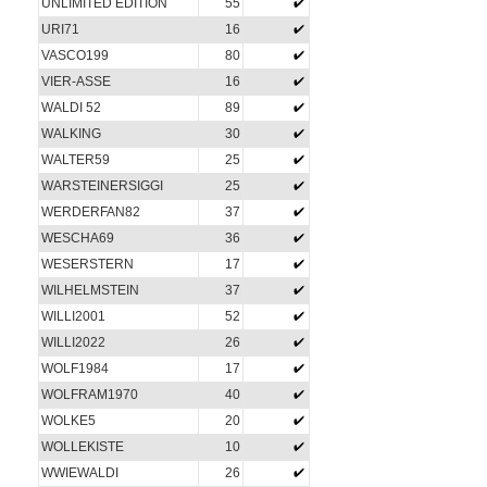
UNLIMITED EDITION
55
URI71
16
VASCO199
80
VIER-ASSE
16
WALDI 52
89
WALKING
30
WALTER59
25
WARSTEINERSIGGI
25
WERDERFAN82
37
WESCHA69
36
WESERSTERN
17
WILHELMSTEIN
37
WILLI2001
52
WILLI2022
26
WOLF1984
17
WOLFRAM1970
40
WOLKE5
20
WOLLEKISTE
10
WWIEWALDI
26