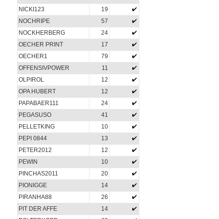
NICKI123
19
NOCHRIPE
57
NOCKHERBERG
24
OECHER PRINT
17
OECHER1
79
OFFENSIVPOWER
11
OLPIROL
12
OPA HUBERT
12
PAPABAER111
24
PEGASUSO
41
PELLETKING
10
PEPI 0844
13
PETER2012
12
PEWIN
10
PINCHAS2011
20
PIONIGGE
14
PIRANHA88
26
PIT DER AFFE
14