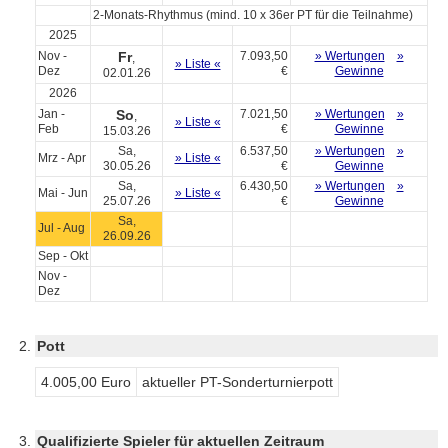
2-Monats-Rhythmus (mind. 10 x 36er PT für die Teilnahme)
2025
Nov -
Fr
7.093,50
» Wertungen
»
,
» Liste «
Dez
€
Gewinne
02.01.26
2026
Jan -
So
7.021,50
» Wertungen
»
,
» Liste «
Feb
€
Gewinne
15.03.26
Sa,
6.537,50
» Wertungen
»
Mrz - Apr
» Liste «
30.05.26
€
Gewinne
Sa,
6.430,50
» Wertungen
»
Mai - Jun
» Liste «
25.07.26
€
Gewinne
Sa,
Jul - Aug
26.09.26
Sep - Okt
Nov -
Dez
Pott
4.005,00 Euro
aktueller PT-Sonderturnierpott
Qualifizierte Spieler für aktuellen Zeitraum