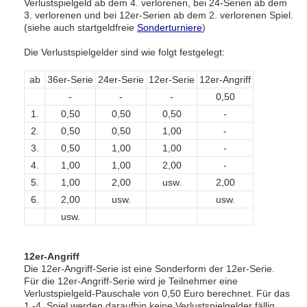
Verlustspielgeld ab dem 4. verlorenen, bei 24-Serien ab dem
3. verlorenen und bei 12er-Serien ab dem 2. verlorenen Spiel.
(siehe auch startgeldfreie
Sonderturniere
)
Die Verlustspielgelder sind wie folgt festgelegt:
ab
36er-Serie
24er-Serie
12er-Serie
12er-Angriff
-
-
-
0,50
1.
0,50
0,50
0,50
-
2.
0,50
0,50
1,00
-
3.
0,50
1,00
1,00
-
4.
1,00
1,00
2,00
-
5.
1,00
2,00
usw.
2,00
6.
2,00
usw.
usw.
usw.
12er-Angriff
Die 12er-Angriff-Serie ist eine Sonderform der 12er-Serie.
Für die 12er-Angriff-Serie wird je Teilnehmer eine
Verlustspielgeld-Pauschale von 0,50 Euro berechnet. Für das
1.-4. Spiel werden daraufhin keine Verlustspielgelder fällig.