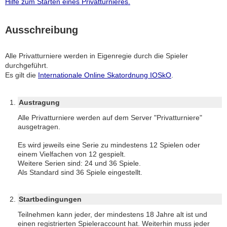
Hilfe zum Starten eines Privatturnieres.
Ausschreibung
Alle Privatturniere werden in Eigenregie durch die Spieler
durchgeführt.
Es gilt die
Internationale Online Skatordnung IOSkO
.
Austragung
Alle Privatturniere werden auf dem Server "Privatturniere"
ausgetragen.
Es wird jeweils eine Serie zu mindestens 12 Spielen oder
einem Vielfachen von 12 gespielt.
Weitere Serien sind: 24 und 36 Spiele.
Als Standard sind 36 Spiele eingestellt.
Startbedingungen
Teilnehmen kann jeder, der mindestens 18 Jahre alt ist und
einen registrierten Spieleraccount hat. Weiterhin muss jeder