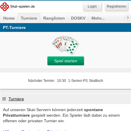
Registrieren
Home
Turniere
Ranglisten
DOSKV
Mehr...
PT-Turniere
Spiel starten
Nächster Termin:
10:30
1-Serien-PS
Skattisch
Turniere
Auf unseren Skat-Servern können jederzeit
spontane
Privatturniere
gespielt werden. Ein Spieler lädt dabei zu einem
offenen oder privaten Turnier ein.