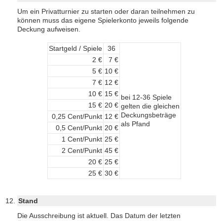
Um ein Privatturnier zu starten oder daran teilnehmen zu
können muss das eigene Spielerkonto jeweils folgende
Deckung aufweisen.
Startgeld / Spiele
36
2 €
7 €
5 €
10 €
7 €
12 €
10 €
15 €
bei 12-36 Spiele
15 €
20 €
gelten die gleichen
Deckungsbeträge
0,25 Cent/Punkt
12 €
als Pfand
0,5 Cent/Punkt
20 €
1 Cent/Punkt
25 €
2 Cent/Punkt
45 €
20 €
25 €
25 €
30 €
Stand
Die Ausschreibung ist aktuell. Das Datum der letzten