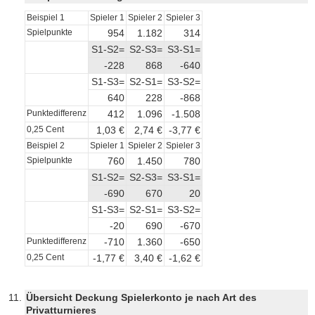
Beispiel 1
Spieler 1
Spieler 2
Spieler 3
Spielpunkte
954
1.182
314
S1-S2=
S2-S3=
S3-S1=
-228
868
-640
S1-S3=
S2-S1=
S3-S2=
640
228
-868
Punktedifferenz
412
1.096
-1.508
0,25 Cent
1,03 €
2,74 €
-3,77 €
Beispiel 2
Spieler 1
Spieler 2
Spieler 3
Spielpunkte
760
1.450
780
S1-S2=
S2-S3=
S3-S1=
-690
670
20
S1-S3=
S2-S1=
S3-S2=
-20
690
-670
Punktedifferenz
-710
1.360
-650
0,25 Cent
-1,77 €
3,40 €
-1,62 €
Übersicht Deckung Spielerkonto je nach Art des
Privatturnieres