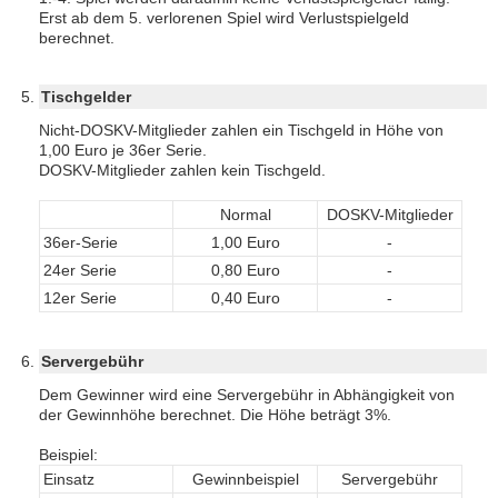
Erst ab dem 5. verlorenen Spiel wird Verlustspielgeld
berechnet.
Tischgelder
Nicht-DOSKV-Mitglieder zahlen ein Tischgeld in Höhe von
1,00 Euro je 36er Serie.
DOSKV-Mitglieder zahlen kein Tischgeld.
Normal
DOSKV-Mitglieder
36er-Serie
1,00 Euro
-
24er Serie
0,80 Euro
-
12er Serie
0,40 Euro
-
Servergebühr
Dem Gewinner wird eine Servergebühr in Abhängigkeit von
der Gewinnhöhe berechnet. Die Höhe beträgt 3%.
Beispiel:
Einsatz
Gewinnbeispiel
Servergebühr