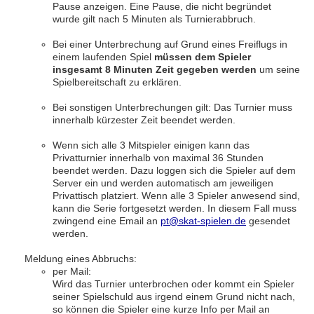
Pause anzeigen. Eine Pause, die nicht begründet
wurde gilt nach 5 Minuten als Turnierabbruch.
Bei einer Unterbrechung auf Grund eines Freiflugs in
einem laufenden Spiel
müssen dem Spieler
insgesamt 8 Minuten Zeit gegeben werden
um seine
Spielbereitschaft zu erklären.
Bei sonstigen Unterbrechungen gilt: Das Turnier muss
innerhalb kürzester Zeit beendet werden.
Wenn sich alle 3 Mitspieler einigen kann das
Privatturnier innerhalb von maximal 36 Stunden
beendet werden. Dazu loggen sich die Spieler auf dem
Server ein und werden automatisch am jeweiligen
Privattisch platziert. Wenn alle 3 Spieler anwesend sind,
kann die Serie fortgesetzt werden. In diesem Fall muss
zwingend eine Email an
pt@skat-spielen.de
gesendet
werden.
Meldung eines Abbruchs:
per Mail:
Wird das Turnier unterbrochen oder kommt ein Spieler
seiner Spielschuld aus irgend einem Grund nicht nach,
so können die Spieler eine kurze Info per Mail an