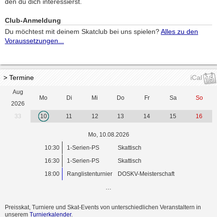
den du dich interessierst.
Club-Anmeldung
Du möchtest mit deinem Skatclub bei uns spielen?
Alles zu den
Voraussetzungen...
> Termine
iCal
Aug
Mo
Di
Mi
Do
Fr
Sa
So
2026
33
10
11
12
13
14
15
16
Mo, 10.08.2026
10:30
1-Serien-PS
Skattisch
16:30
1-Serien-PS
Skattisch
18:00
Ranglistenturnier
DOSKV-Meisterschaft
...
Preisskat, Turniere und Skat-Events von unterschiedlichen Veranstaltern in
unserem
Turnierkalender
.