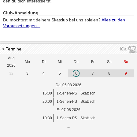
den du dich interessierst.
Club-Anmeldung
Du möchtest mit deinem Skatclub bei uns spielen?
Alles zu den
Voraussetzungen...
> Termine
iCal
Aug
Mo
Di
Mi
Do
Fr
Sa
So
2026
32
3
4
5
6
7
8
9
Do, 06.08.2026
16:30
1-Serien-PS
Skattisch
20:00
1-Serien-PS
Skattisch
Fr, 07.08.2026
10:30
1-Serien-PS
Skattisch
...