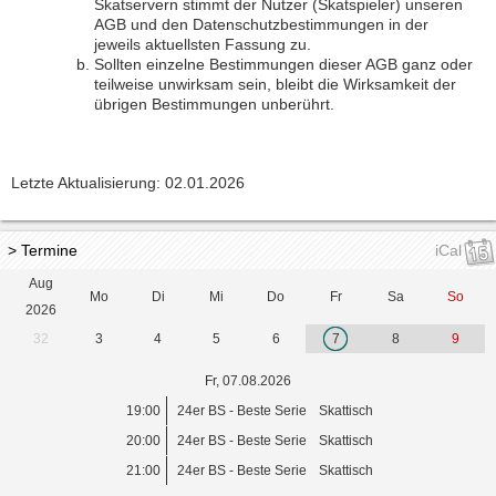
Skatservern stimmt der Nutzer (Skatspieler) unseren
AGB und den Datenschutzbestimmungen in der
jeweils aktuellsten Fassung zu.
Sollten einzelne Bestimmungen dieser AGB ganz oder
teilweise unwirksam sein, bleibt die Wirksamkeit der
übrigen Bestimmungen unberührt.
Letzte Aktualisierung: 02.01.2026
> Termine
iCal
Aug
Mo
Di
Mi
Do
Fr
Sa
So
2026
32
3
4
5
6
7
8
9
Fr, 07.08.2026
19:00
24er BS - Beste Serie
Skattisch
20:00
24er BS - Beste Serie
Skattisch
21:00
24er BS - Beste Serie
Skattisch