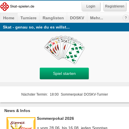
Registrieren
Home
Turniere
Ranglisten
DOSKV
Mehr...
Skat - genau so, wie du es willst...
Spiel starten
Nächster Termin:
18:00
Sommerpokal
DOSKV-Turnier
News & Infos
Sommerpokal 2026
+ vom 28.06. bis 16.08. jeden Sonntag