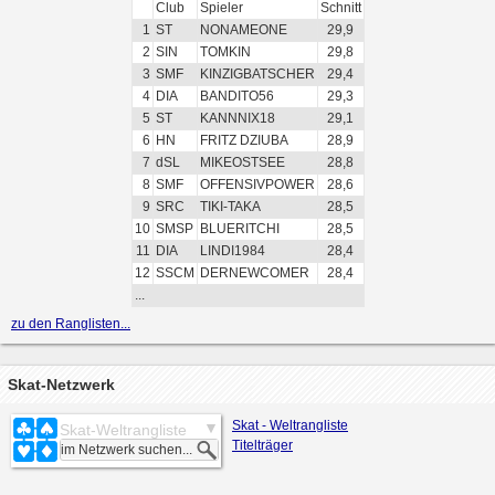
Club
Spieler
Schnitt
1
ST
NONAMEONE
29,9
2
SIN
TOMKIN
29,8
3
SMF
KINZIGBATSCHER
29,4
4
DIA
BANDITO56
29,3
5
ST
KANNNIX18
29,1
6
HN
FRITZ DZIUBA
28,9
7
dSL
MIKEOSTSEE
28,8
8
SMF
OFFENSIVPOWER
28,6
9
SRC
TIKI-TAKA
28,5
10
SMSP
BLUERITCHI
28,5
11
DIA
LINDI1984
28,4
12
SSCM
DERNEWCOMER
28,4
...
zu den Ranglisten...
Skat-Netzwerk
Skat - Weltrangliste
Skat-Weltrangliste
Titelträger