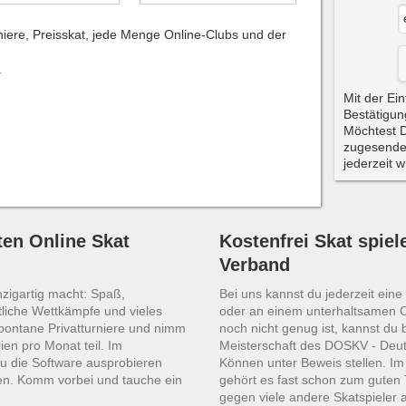
niere, Preisskat, jede Menge Online-Clubs und der
.
Mit der Ein
Bestätigun
Möchtest D
zugesende
jederzeit 
en Online Skat
Kostenfrei Skat spiel
Verband
nzigartig macht: Spaß,
Bei uns kannst du jederzeit ein
liche Wettkämpfe und vieles
oder an einem unterhaltsamen 
spontane Privatturniere und nimm
noch nicht genug ist, kannst du 
ien pro Monat teil. Im
Meisterschaft des DOSKV - Deut
u die Software ausprobieren
Können unter Beweis stellen. I
en. Komm vorbei und tauche ein
gehört es fast schon zum guten 
gegen viele andere Skatspieler 