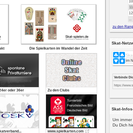
10
11
12
...
zu den Rangl
Skat-Netz
akt
Die Spielkarten im Wandel der Zeit
Ska
Verbinde Di
https://www.
 24er oder 36er
Zu den Clubs
Skat-Infos
Um immer 
Du Dich hie
katverband...
www.spielkarten.com