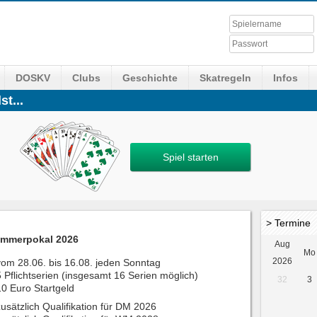
DOSKV
Clubs
Geschichte
Skatregeln
Infos
st...
Spiel starten
> Termine
mmerpokal 2026
Aug
Mo
2026
vom 28.06. bis 16.08. jeden Sonntag
5 Pflichtserien (insgesamt 16 Serien möglich)
32
3
10 Euro Startgeld
zusätzlich Qualifikation für DM 2026