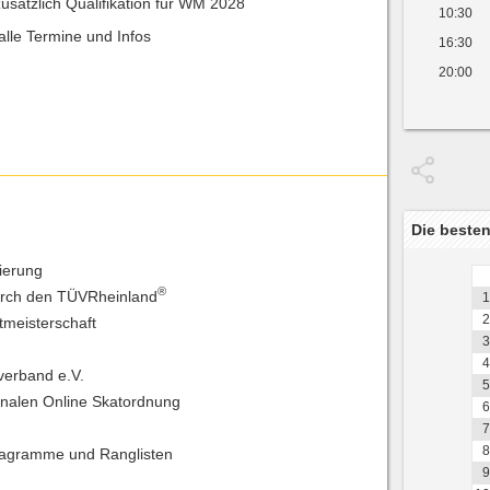
zusätzlich Qualifikation für WM 2028
10:30
alle Termine und Infos
16:30
20:00
Die besten
rierung
®
urch den TÜVRheinland
1
2
tmeisterschaft
3
4
verband e.V.
5
ionalen Online Skatordnung
6
7
8
iagramme und Ranglisten
9