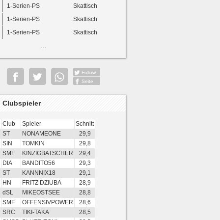
1-Serien-PS
Skattisch
1-Serien-PS
Skattisch
1-Serien-PS
Skattisch
...
Follow
Seite
 Clubspieler
Club
Spieler
Schnitt
ST
NONAMEONE
29,9
SIN
TOMKIN
29,8
SMF
KINZIGBATSCHER
29,4
DIA
BANDITO56
29,3
ST
KANNNIX18
29,1
HN
FRITZ DZIUBA
28,9
dSL
MIKEOSTSEE
28,8
SMF
OFFENSIVPOWER
28,6
SRC
TIKI-TAKA
28,5