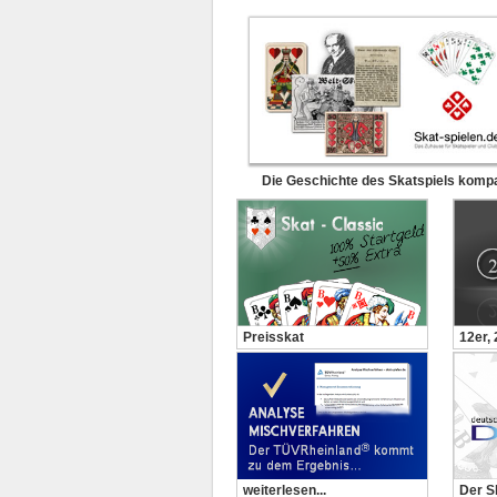
Die Geschichte des Skatspiels komp
Preisskat
12er,
weiterlesen...
Der S