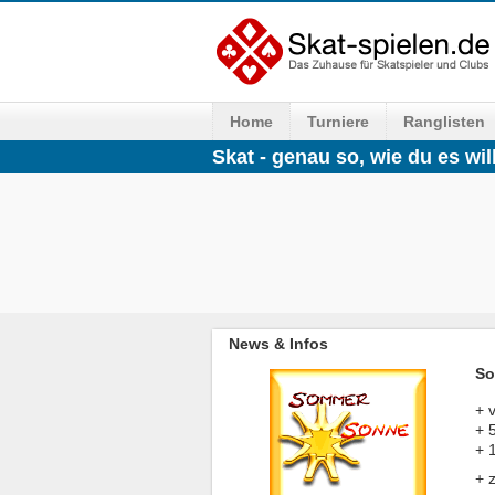
Home
Turniere
Ranglisten
Skat - genau so, wie du es will
News & Infos
So
+ 
+ 
+ 
+ 