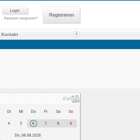
Registrieren
Passwort vergessen?
Kontakt
iCal
Di
Mi
Do
Fr
Sa
So
4
5
6
7
8
9
Do, 06.08.2026