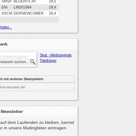
SMSP
BLUERITCHI
28,5
DIA
LINDI1984
28,4
SSCM
DERNEWCOMER
28,4
isten...
werk
Skat - Weltrangliste
t-Weltrangliste
Titelträger
ch mit anderen Skatspielern
skat-netzwerk.de/
-Newsletter
auf dem Laufenden zu bleiben, kannst
r in unsere Mailinglisten eintragen.