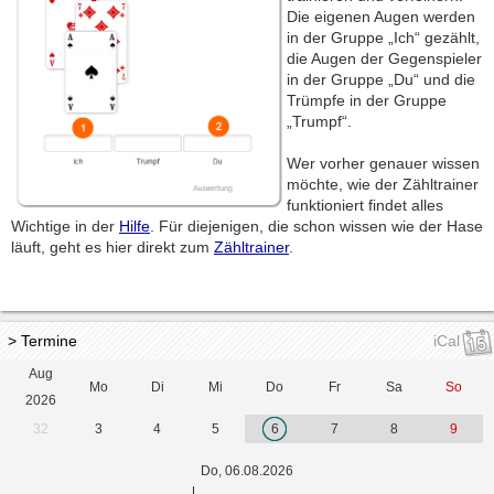
Die eigenen Augen werden
in der Gruppe „Ich“ gezählt,
die Augen der Gegenspieler
in der Gruppe „Du“ und die
Trümpfe in der Gruppe
„Trumpf“.
Wer vorher genauer wissen
möchte, wie der Zähltrainer
funktioniert findet alles
Wichtige in der
Hilfe
. Für diejenigen, die schon wissen wie der Hase
läuft, geht es hier direkt zum
Zähltrainer
.
> Termine
iCal
Aug
Mo
Di
Mi
Do
Fr
Sa
So
2026
32
3
4
5
6
7
8
9
Do, 06.08.2026