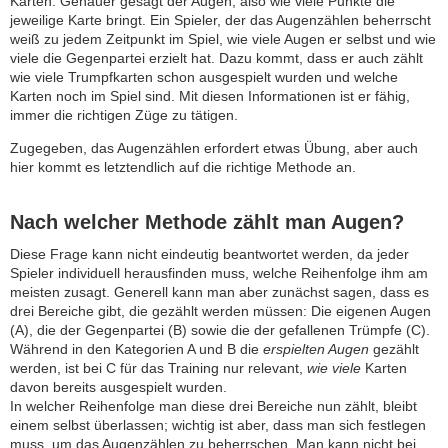
Karten. Genauer gesagt der Augen, also wie viele Punkte die
jeweilige Karte bringt. Ein Spieler, der das Augenzählen beherrscht
weiß zu jedem Zeitpunkt im Spiel, wie viele Augen er selbst und wie
viele die Gegenpartei erzielt hat. Dazu kommt, dass er auch zählt
wie viele Trumpfkarten schon ausgespielt wurden und welche
Karten noch im Spiel sind. Mit diesen Informationen ist er fähig,
immer die richtigen Züge zu tätigen.
Zugegeben, das Augenzählen erfordert etwas Übung, aber auch
hier kommt es letztendlich auf die richtige Methode an.
Nach welcher Methode zählt man Augen?
Diese Frage kann nicht eindeutig beantwortet werden, da jeder
Spieler individuell herausfinden muss, welche Reihenfolge ihm am
meisten zusagt. Generell kann man aber zunächst sagen, dass es
drei Bereiche gibt, die gezählt werden müssen: Die eigenen Augen
(A), die der Gegenpartei (B) sowie die der gefallenen Trümpfe (C).
Während in den Kategorien A und B die
erspielten Augen
gezählt
werden, ist bei C für das Training nur relevant,
wie viele
Karten
davon bereits ausgespielt wurden.
In welcher Reihenfolge man diese drei Bereiche nun zählt, bleibt
einem selbst überlassen; wichtig ist aber, dass man sich festlegen
muss, um das Augenzählen zu beherrschen. Man kann nicht bei