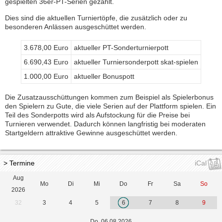
gespielten 36er-PT-Serien gezählt.
Dies sind die aktuellen Turniertöpfe, die zusätzlich oder zu
besonderen Anlässen ausgeschüttet werden.
3.678,00 Euro
aktueller PT-Sonderturnierpott
6.690,43 Euro
aktueller Turniersonderpott skat-spielen
1.000,00 Euro
aktueller Bonuspott
Die Zusatzausschüttungen kommen zum Beispiel als Spielerbonus
den Spielern zu Gute, die viele Serien auf der Plattform spielen. Ein
Teil des Sonderpotts wird als Aufstockung für die Preise bei
Turnieren verwendet. Dadurch können langfristig bei moderaten
Startgeldern attraktive Gewinne ausgeschüttet werden.
> Termine
iCal
Aug
Mo
Di
Mi
Do
Fr
Sa
So
2026
32
3
4
5
6
7
8
9
Do, 06.08.2026