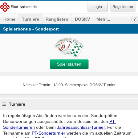
Registrieren
Home
Turniere
Ranglisten
DOSKV
Mehr...
Spielerbonus - Sonderpott
Spiel starten
Nächster Termin:
18:00
Sommerpokal
DOSKV-Turnier
Turniere
In regelmäßigen Abständen werden aus den Sonderpötten
Bonuswertungen ausgeschüttet. Zum Beispiel bei den
PT-
Sonderturnieren
oder beim
Jahresabschluss-Turnier
. Für die
Teilnahme am
PT-Sonderturnier
werden die im aktuellen Zeitraum