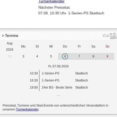
Turnierkalender
Nächster Preisskat:
07.08. 10:30 Uhr
1-Serien-PS
Skattisch
> Termine
iCal
Aug
Mo
Di
Mi
Do
Fr
Sa
So
2026
32
3
4
5
6
7
8
9
Fr, 07.08.2026
10:30
1-Serien-PS
Skattisch
16:30
1-Serien-PS
Skattisch
19:00
24er BS - Beste Serie
Skattisch
...
Preisskat, Turniere und Skat-Events von unterschiedlichen Veranstaltern in
unserem
Turnierkalender
.