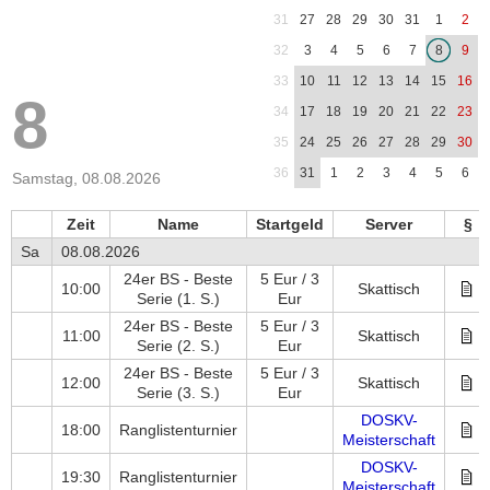
31
27
28
29
30
31
1
2
32
3
4
5
6
7
8
9
33
10
11
12
13
14
15
16
8
34
17
18
19
20
21
22
23
35
24
25
26
27
28
29
30
36
31
1
2
3
4
5
6
Samstag, 08.08.2026
Zeit
Name
Startgeld
Server
§
Sa
08.08.2026
24er BS - Beste
5 Eur / 3
10:00
Skattisch
Serie
(1. S.)
Eur
24er BS - Beste
5 Eur / 3
11:00
Skattisch
Serie
(2. S.)
Eur
24er BS - Beste
5 Eur / 3
12:00
Skattisch
Serie
(3. S.)
Eur
DOSKV-
18:00
Ranglistenturnier
Meisterschaft
DOSKV-
19:30
Ranglistenturnier
Meisterschaft