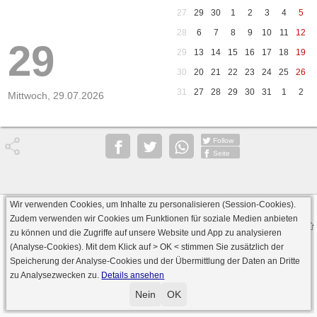
27
29
30
1
2
3
4
5
28
6
7
8
9
10
11
12
29
29
13
14
15
16
17
18
19
30
20
21
22
23
24
25
26
31
27
28
29
30
31
1
2
Mittwoch, 29.07.2026
Follow
Seite
Wir verwenden Cookies, um Inhalte zu personalisieren (Session-Cookies).
Datenschutz
AGB
Impressum
Zudem verwenden wir Cookies um Funktionen für soziale Medien anbieten
© 2000 - 2026 skat-spielen.de
zu können und die Zugriffe auf unsere Website und App zu analysieren
· Serverversion: 2026 6.241 · registrierte Spieler: 501.048 ·
(Analyse-Cookies). Mit dem Klick auf
> OK <
stimmen Sie zusätzlich der
Online Skat Server: 142 (private Server:136)
Speicherung der Analyse-Cookies und der Übermittlung der Daten an Dritte
zu Analysezwecken zu.
Details ansehen
Nein
OK