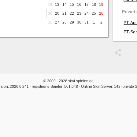
29
13
14
15
16
17
18
19
Privatt
30
20
21
22
23
24
25
26
31
27
28
29
30
31
1
2
PT-Aus
PT-Son
© 2000 - 2026 skat-spielen.de
rsion: 2026 6.241 · registrierte Spieler: 501.048 ·
Online Skat Server: 142 (private 