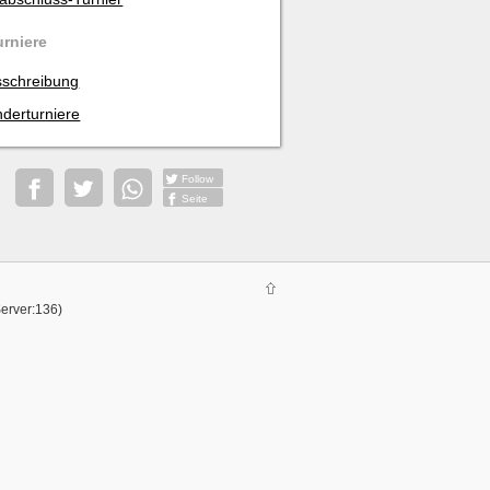
urniere
schreibung
derturniere
Follow
Seite
Server:136)