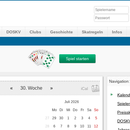
DOSKV
Clubs
Geschichte
Skatregeln
Infos
Spiel starten
Navigation:
«
30. Woche
»
iCal
Kalend
Juli 2026
Spiele
Mo
Di
Mi
Do
Fr
Sa
So
Preiss
27
29
30
1
2
3
4
5
DOSKV
28
6
7
8
9
10
11
12
Jahres