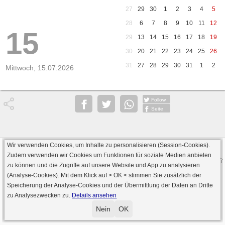
27
29
30
1
2
3
4
5
28
6
7
8
9
10
11
12
15
29
13
14
15
16
17
18
19
30
20
21
22
23
24
25
26
31
27
28
29
30
31
1
2
Mittwoch, 15.07.2026
Follow
Seite
Wir verwenden Cookies, um Inhalte zu personalisieren (Session-Cookies).
Datenschutz
AGB
Impressum
Zudem verwenden wir Cookies um Funktionen für soziale Medien anbieten
© 2000 - 2026 skat-spielen.de
zu können und die Zugriffe auf unsere Website und App zu analysieren
· Serverversion: 2026 6.241 · registrierte Spieler: 501.063 ·
(Analyse-Cookies). Mit dem Klick auf
> OK <
stimmen Sie zusätzlich der
Online Skat Server: 142 (private Server:136)
Speicherung der Analyse-Cookies und der Übermittlung der Daten an Dritte
zu Analysezwecken zu.
Details ansehen
Nein
OK