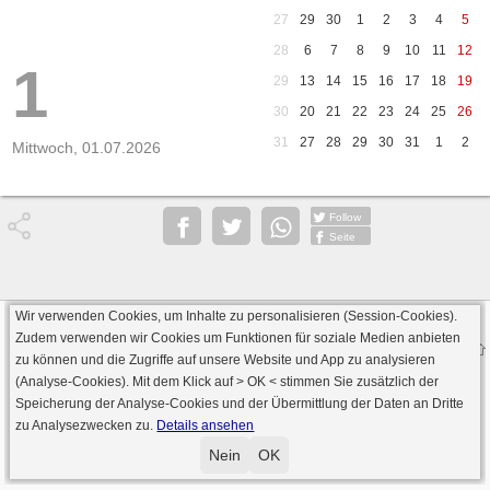
27
29
30
1
2
3
4
5
28
6
7
8
9
10
11
12
1
29
13
14
15
16
17
18
19
30
20
21
22
23
24
25
26
31
27
28
29
30
31
1
2
Mittwoch, 01.07.2026
Follow
Seite
Wir verwenden Cookies, um Inhalte zu personalisieren (Session-Cookies).
Datenschutz
AGB
Impressum
Zudem verwenden wir Cookies um Funktionen für soziale Medien anbieten
© 2000 - 2026 skat-spielen.de
zu können und die Zugriffe auf unsere Website und App zu analysieren
· Serverversion: 2026 6.241 · registrierte Spieler: 501.063 ·
(Analyse-Cookies). Mit dem Klick auf
> OK <
stimmen Sie zusätzlich der
Online Skat Server: 142 (private Server:136)
Speicherung der Analyse-Cookies und der Übermittlung der Daten an Dritte
zu Analysezwecken zu.
Details ansehen
Nein
OK