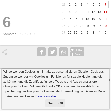
23
1
2
3
4
5
6
7
24
8
9
10
11
12
13
14
6
25
15
16
17
18
19
20
21
26
22
23
24
25
26
27
28
27
29
30
1
2
3
4
5
Samstag, 06.06.2026
Follow
Seite
Wir verwenden Cookies, um Inhalte zu personalisieren (Session-Cookies).
Datenschutz
AGB
Impressum
Zudem verwenden wir Cookies um Funktionen für soziale Medien anbieten
© 2000 - 2026 skat-spielen.de
zu können und die Zugriffe auf unsere Website und App zu analysieren
· Serverversion: 2026 6.241 · registrierte Spieler: 501.063 ·
(Analyse-Cookies). Mit dem Klick auf
> OK <
stimmen Sie zusätzlich der
Online Skat Server: 142 (private Server:136)
Speicherung der Analyse-Cookies und der Übermittlung der Daten an Dritte
zu Analysezwecken zu.
Details ansehen
Nein
OK