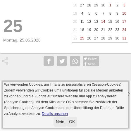
18
27
28
29
30
1
2
3
19
4
5
6
7
8
9
10
25
20
11
12
13
14
15
16
17
21
18
19
20
21
22
23
24
22
25
26
27
28
29
30
31
Montag, 25.05.2026
Follow
Seite
Wir verwenden Cookies, um Inhalte zu personalisieren (Session-Cookies).
Datenschutz
AGB
Impressum
Zudem verwenden wir Cookies um Funktionen für soziale Medien anbieten
© 2000 - 2026 skat-spielen.de
zu können und die Zugriffe auf unsere Website und App zu analysieren
· Serverversion: 2026 6.241 · registrierte Spieler: 501.048 ·
(Analyse-Cookies). Mit dem Klick auf
> OK <
stimmen Sie zusätzlich der
Online Skat Server: 142 (private Server:136)
Speicherung der Analyse-Cookies und der Übermittlung der Daten an Dritte
zu Analysezwecken zu.
Details ansehen
Nein
OK