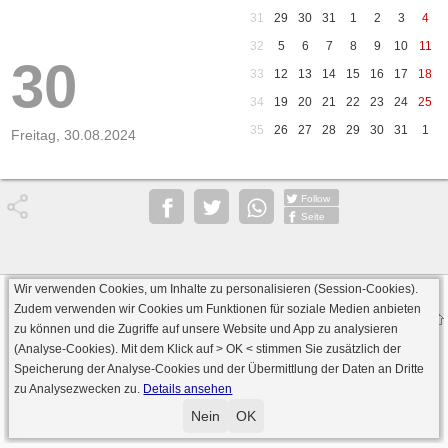
31
29
30
31
1
2
3
4
32
5
6
7
8
9
10
11
30
33
12
13
14
15
16
17
18
34
19
20
21
22
23
24
25
35
26
27
28
29
30
31
1
Freitag, 30.08.2024
Follow
Seite
Wir verwenden Cookies, um Inhalte zu personalisieren (Session-Cookies).
Datenschutz
AGB
Impressum
Zudem verwenden wir Cookies um Funktionen für soziale Medien anbieten
© 2000 - 2026 skat-spielen.de
zu können und die Zugriffe auf unsere Website und App zu analysieren
· Serverversion: 2026 6.241 · registrierte Spieler: 501.031 ·
(Analyse-Cookies). Mit dem Klick auf
> OK <
stimmen Sie zusätzlich der
Online Skat Server: 142 (private Server:136)
Speicherung der Analyse-Cookies und der Übermittlung der Daten an Dritte
zu Analysezwecken zu.
Details ansehen
Nein
OK