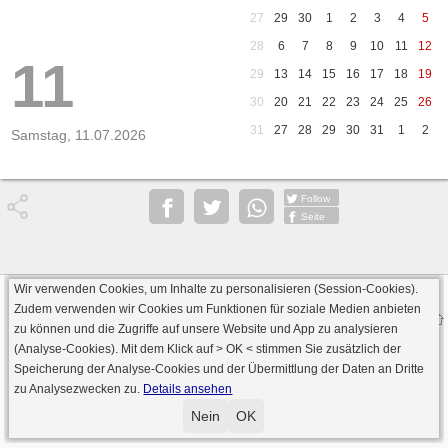
27
29
30
1
2
3
4
5
28
6
7
8
9
10
11
12
11
29
13
14
15
16
17
18
19
30
20
21
22
23
24
25
26
31
27
28
29
30
31
1
2
Samstag, 11.07.2026
Follow
Seite
Wir verwenden Cookies, um Inhalte zu personalisieren (Session-Cookies).
Datenschutz
AGB
Impressum
Zudem verwenden wir Cookies um Funktionen für soziale Medien anbieten
© 2000 - 2026 skat-spielen.de
zu können und die Zugriffe auf unsere Website und App zu analysieren
· Serverversion: 2026 6.241 · registrierte Spieler: 501.083 ·
(Analyse-Cookies). Mit dem Klick auf
> OK <
stimmen Sie zusätzlich der
Online Skat Server: 142 (private Server:136)
Speicherung der Analyse-Cookies und der Übermittlung der Daten an Dritte
zu Analysezwecken zu.
Details ansehen
Nein
OK