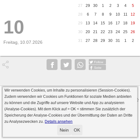
27
29
30
1
2
3
4
5
28
6
7
8
9
10
11
12
10
29
13
14
15
16
17
18
19
30
20
21
22
23
24
25
26
31
27
28
29
30
31
1
2
Freitag, 10.07.2026
Follow
Seite
Wir verwenden Cookies, um Inhalte zu personalisieren (Session-Cookies).
Datenschutz
AGB
Impressum
Zudem verwenden wir Cookies um Funktionen für soziale Medien anbieten
© 2000 - 2026 skat-spielen.de
zu können und die Zugriffe auf unsere Website und App zu analysieren
· Serverversion: 2026 6.241 · registrierte Spieler: 501.031 ·
(Analyse-Cookies). Mit dem Klick auf
> OK <
stimmen Sie zusätzlich der
Online Skat Server: 142 (private Server:136)
Speicherung der Analyse-Cookies und der Übermittlung der Daten an Dritte
zu Analysezwecken zu.
Details ansehen
Nein
OK