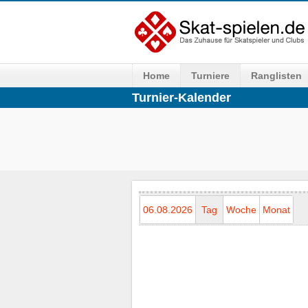
Home
Turniere
Ranglisten
Turnier-Kalender
06.08.2026
Tag
Woche
Monat