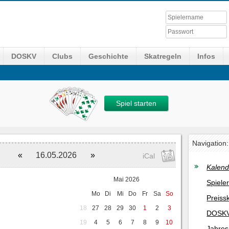
DOSKV
Clubs
Geschichte
Skatregeln
Infos
Spiel starten
Navigation:
«
16.05.2026
»
iCal
Kalend
Mai 2026
Spiele
Mo
Di
Mi
Do
Fr
Sa
So
Preiss
18
27
28
29
30
1
2
3
DOSKV
19
4
5
6
7
8
9
10
Jahres