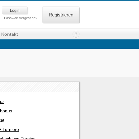
Registrieren
Passwort vergessen?
Kontakt
er
rbonus
kat
-Turniere
abschluss-Turnier