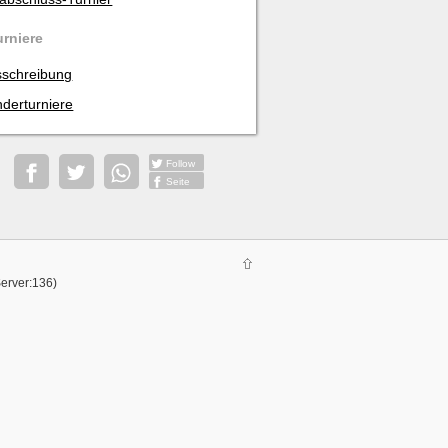
urniere
schreibung
derturniere
Follow
Seite
Server:136)