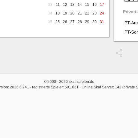
33
11
12
13
14
15
16
17
Privatt
34
18
19
20
21
22
23
24
35
25
26
27
28
29
30
31
PT-Aus
PT-Son
© 2000 - 2026 skat-spielen.de
rsion: 2026 6.241 · registrierte Spieler: 501.031 ·
Online Skat Server: 142 (private 