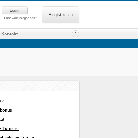
Registrieren
Passwort vergessen?
Kontakt
er
rbonus
kat
-Turniere
abschluss-Turnier