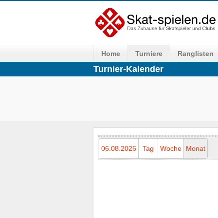
Home
Turniere
Ranglisten
Turnier-Kalender
06.08.2026
Tag
Woche
Monat