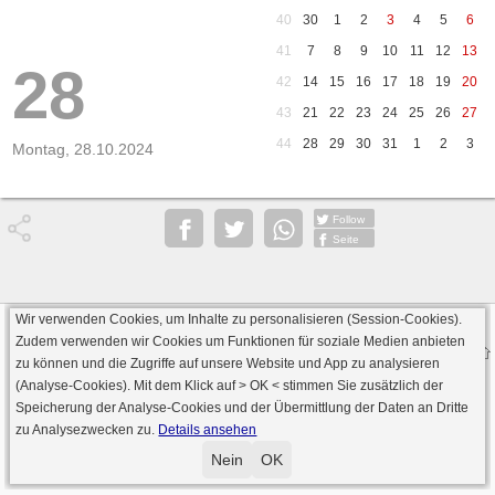
40
30
1
2
3
4
5
6
41
7
8
9
10
11
12
13
28
42
14
15
16
17
18
19
20
43
21
22
23
24
25
26
27
44
28
29
30
31
1
2
3
Montag, 28.10.2024
Follow
Seite
Wir verwenden Cookies, um Inhalte zu personalisieren (Session-Cookies).
Datenschutz
AGB
Impressum
Zudem verwenden wir Cookies um Funktionen für soziale Medien anbieten
© 2000 - 2026 skat-spielen.de
zu können und die Zugriffe auf unsere Website und App zu analysieren
· Serverversion: 2026 6.241 · registrierte Spieler: 501.083 ·
(Analyse-Cookies). Mit dem Klick auf
> OK <
stimmen Sie zusätzlich der
Online Skat Server: 142 (private Server:136)
Speicherung der Analyse-Cookies und der Übermittlung der Daten an Dritte
zu Analysezwecken zu.
Details ansehen
Nein
OK