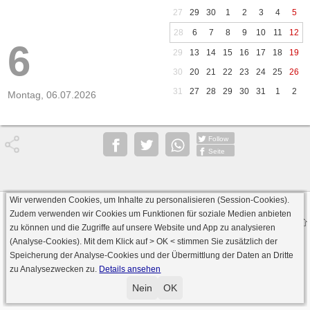
27
29
30
1
2
3
4
5
28
6
7
8
9
10
11
12
6
29
13
14
15
16
17
18
19
30
20
21
22
23
24
25
26
31
27
28
29
30
31
1
2
Montag, 06.07.2026
Follow
Seite
Wir verwenden Cookies, um Inhalte zu personalisieren (Session-Cookies).
Datenschutz
AGB
Impressum
Zudem verwenden wir Cookies um Funktionen für soziale Medien anbieten
© 2000 - 2026 skat-spielen.de
zu können und die Zugriffe auf unsere Website und App zu analysieren
· Serverversion: 2026 6.241 · registrierte Spieler: 501.063 ·
(Analyse-Cookies). Mit dem Klick auf
> OK <
stimmen Sie zusätzlich der
Online Skat Server: 142 (private Server:136)
Speicherung der Analyse-Cookies und der Übermittlung der Daten an Dritte
zu Analysezwecken zu.
Details ansehen
Nein
OK