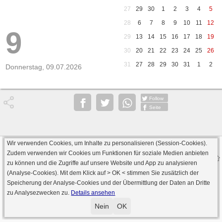
27
29
30
1
2
3
4
5
28
6
7
8
9
10
11
12
9
29
13
14
15
16
17
18
19
30
20
21
22
23
24
25
26
31
27
28
29
30
31
1
2
Donnerstag, 09.07.2026
Follow
Seite
Wir verwenden Cookies, um Inhalte zu personalisieren (Session-Cookies).
Datenschutz
AGB
Impressum
Zudem verwenden wir Cookies um Funktionen für soziale Medien anbieten
© 2000 - 2026 skat-spielen.de
zu können und die Zugriffe auf unsere Website und App zu analysieren
· Serverversion: 2026 6.241 · registrierte Spieler: 501.015 ·
(Analyse-Cookies). Mit dem Klick auf
> OK <
stimmen Sie zusätzlich der
Online Skat Server: 142 (private Server:136)
Speicherung der Analyse-Cookies und der Übermittlung der Daten an Dritte
zu Analysezwecken zu.
Details ansehen
Nein
OK