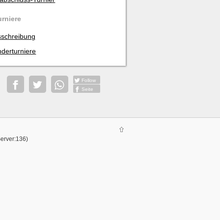
urniere
schreibung
derturniere
Follow
Seite
Server:136)