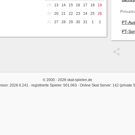
29
13
14
15
16
17
18
19
Privatt
30
20
21
22
23
24
25
26
31
27
28
29
30
31
1
2
PT-Aus
PT-Son
© 2000 - 2026 skat-spielen.de
rsion: 2026 6.241 · registrierte Spieler: 501.063 ·
Online Skat Server: 142 (private 