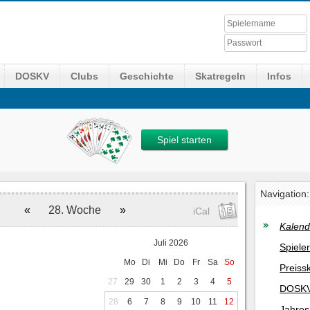
DOSKV
Clubs
Geschichte
Skatregeln
Infos
Spiel starten
Navigation:
«
28. Woche
»
iCal
Kalend
Juli 2026
Spiele
Mo
Di
Mi
Do
Fr
Sa
So
Preiss
27
29
30
1
2
3
4
5
DOSKV
28
6
7
8
9
10
11
12
Jahres