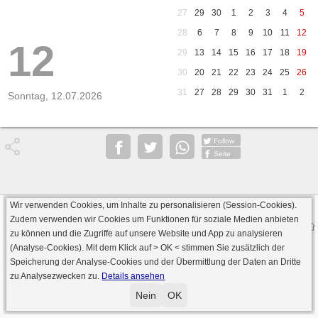
27
29
30
1
2
3
4
5
28
6
7
8
9
10
11
12
12
29
13
14
15
16
17
18
19
30
20
21
22
23
24
25
26
31
27
28
29
30
31
1
2
Sonntag, 12.07.2026
Follow
Seite
Wir verwenden Cookies, um Inhalte zu personalisieren (Session-Cookies).
Datenschutz
AGB
Impressum
Zudem verwenden wir Cookies um Funktionen für soziale Medien anbieten
© 2000 - 2026 skat-spielen.de
zu können und die Zugriffe auf unsere Website und App zu analysieren
· Serverversion: 2026 6.241 · registrierte Spieler: 501.048 ·
(Analyse-Cookies). Mit dem Klick auf
> OK <
stimmen Sie zusätzlich der
Online Skat Server: 142 (private Server:136)
Speicherung der Analyse-Cookies und der Übermittlung der Daten an Dritte
zu Analysezwecken zu.
Details ansehen
Nein
OK