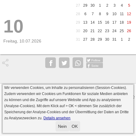
27
29
30
1
2
3
4
5
28
6
7
8
9
10
11
12
10
29
13
14
15
16
17
18
19
30
20
21
22
23
24
25
26
31
27
28
29
30
31
1
2
Freitag, 10.07.2026
Follow
Seite
Wir verwenden Cookies, um Inhalte zu personalisieren (Session-Cookies).
Datenschutz
AGB
Impressum
Zudem verwenden wir Cookies um Funktionen für soziale Medien anbieten
© 2000 - 2026 skat-spielen.de
zu können und die Zugriffe auf unsere Website und App zu analysieren
· Serverversion: 2026 6.241 · registrierte Spieler: 501.031 ·
(Analyse-Cookies). Mit dem Klick auf
> OK <
stimmen Sie zusätzlich der
Online Skat Server: 142 (private Server:136)
Speicherung der Analyse-Cookies und der Übermittlung der Daten an Dritte
zu Analysezwecken zu.
Details ansehen
Nein
OK