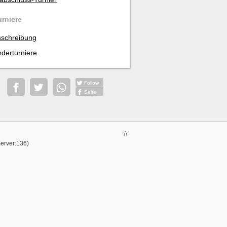
urniere
schreibung
derturniere
Follow
Seite
Server:136)