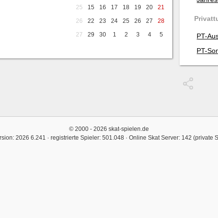
25
15
16
17
18
19
20
21
Privatt
26
22
23
24
25
26
27
28
27
29
30
1
2
3
4
5
PT-Aus
PT-Son
© 2000 - 2026 skat-spielen.de
rsion: 2026 6.241 · registrierte Spieler: 501.048 ·
Online Skat Server: 142 (private 