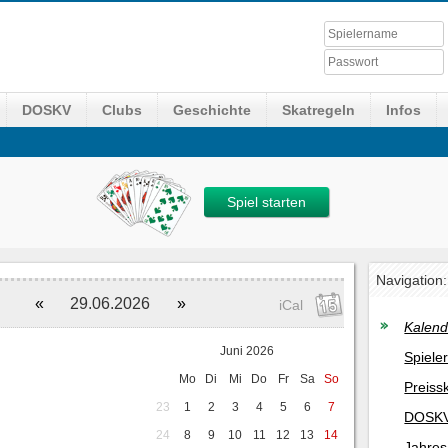
DOSKV
Clubs
Geschichte
Skatregeln
Infos
Spiel starten
Navigation:
«
29.06.2026
»
iCal
Kalend
Juni 2026
Spiele
Mo
Di
Mi
Do
Fr
Sa
So
Preiss
23
1
2
3
4
5
6
7
DOSKV
24
8
9
10
11
12
13
14
Jahres