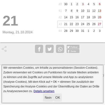
40
30
1
2
3
4
5
6
41
7
8
9
10
11
12
13
21
42
14
15
16
17
18
19
20
43
21
22
23
24
25
26
27
44
28
29
30
31
1
2
3
Montag, 21.10.2024
Follow
Seite
Wir verwenden Cookies, um Inhalte zu personalisieren (Session-Cookies).
Datenschutz
AGB
Impressum
Zudem verwenden wir Cookies um Funktionen für soziale Medien anbieten
© 2000 - 2026 skat-spielen.de
zu können und die Zugriffe auf unsere Website und App zu analysieren
· Serverversion: 2026 6.241 · registrierte Spieler: 501.083 ·
(Analyse-Cookies). Mit dem Klick auf
> OK <
stimmen Sie zusätzlich der
Online Skat Server: 142 (private Server:136)
Speicherung der Analyse-Cookies und der Übermittlung der Daten an Dritte
zu Analysezwecken zu.
Details ansehen
Nein
OK