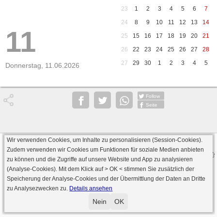
23
1
2
3
4
5
6
7
24
8
9
10
11
12
13
14
11
25
15
16
17
18
19
20
21
26
22
23
24
25
26
27
28
27
29
30
1
2
3
4
5
Donnerstag, 11.06.2026
Follow
Seite
Wir verwenden Cookies, um Inhalte zu personalisieren (Session-Cookies).
Datenschutz
AGB
Impressum
Zudem verwenden wir Cookies um Funktionen für soziale Medien anbieten
© 2000 - 2026 skat-spielen.de
zu können und die Zugriffe auf unsere Website und App zu analysieren
· Serverversion: 2026 6.241 · registrierte Spieler: 501.088 ·
(Analyse-Cookies). Mit dem Klick auf
> OK <
stimmen Sie zusätzlich der
Online Skat Server: 142 (private Server:136)
Speicherung der Analyse-Cookies und der Übermittlung der Daten an Dritte
zu Analysezwecken zu.
Details ansehen
Nein
OK