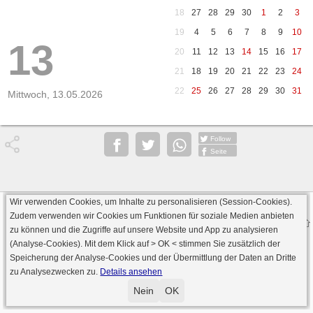
18
27
28
29
30
1
2
3
19
4
5
6
7
8
9
10
13
20
11
12
13
14
15
16
17
21
18
19
20
21
22
23
24
22
25
26
27
28
29
30
31
Mittwoch, 13.05.2026
Follow
Seite
Wir verwenden Cookies, um Inhalte zu personalisieren (Session-Cookies).
Datenschutz
AGB
Impressum
Zudem verwenden wir Cookies um Funktionen für soziale Medien anbieten
© 2000 - 2026 skat-spielen.de
zu können und die Zugriffe auf unsere Website und App zu analysieren
· Serverversion: 2026 6.241 · registrierte Spieler: 501.083 ·
(Analyse-Cookies). Mit dem Klick auf
> OK <
stimmen Sie zusätzlich der
Online Skat Server: 142 (private Server:136)
Speicherung der Analyse-Cookies und der Übermittlung der Daten an Dritte
zu Analysezwecken zu.
Details ansehen
Nein
OK