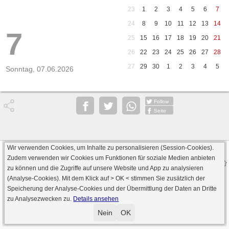
23
1
2
3
4
5
6
7
24
8
9
10
11
12
13
14
7
25
15
16
17
18
19
20
21
26
22
23
24
25
26
27
28
27
29
30
1
2
3
4
5
Sonntag, 07.06.2026
Follow
Seite
Wir verwenden Cookies, um Inhalte zu personalisieren (Session-Cookies).
Datenschutz
AGB
Impressum
Zudem verwenden wir Cookies um Funktionen für soziale Medien anbieten
© 2000 - 2026 skat-spielen.de
zu können und die Zugriffe auf unsere Website und App zu analysieren
· Serverversion: 2026 6.241 · registrierte Spieler: 501.048 ·
(Analyse-Cookies). Mit dem Klick auf
> OK <
stimmen Sie zusätzlich der
Online Skat Server: 142 (private Server:136)
Speicherung der Analyse-Cookies und der Übermittlung der Daten an Dritte
zu Analysezwecken zu.
Details ansehen
Nein
OK