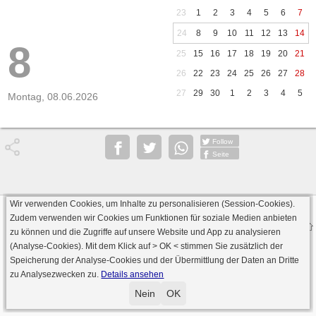
23
1
2
3
4
5
6
7
24
8
9
10
11
12
13
14
8
25
15
16
17
18
19
20
21
26
22
23
24
25
26
27
28
27
29
30
1
2
3
4
5
Montag, 08.06.2026
Follow
Seite
Wir verwenden Cookies, um Inhalte zu personalisieren (Session-Cookies).
Datenschutz
AGB
Impressum
Zudem verwenden wir Cookies um Funktionen für soziale Medien anbieten
© 2000 - 2026 skat-spielen.de
zu können und die Zugriffe auf unsere Website und App zu analysieren
· Serverversion: 2026 6.241 · registrierte Spieler: 501.031 ·
(Analyse-Cookies). Mit dem Klick auf
> OK <
stimmen Sie zusätzlich der
Online Skat Server: 142 (private Server:136)
Speicherung der Analyse-Cookies und der Übermittlung der Daten an Dritte
zu Analysezwecken zu.
Details ansehen
Nein
OK