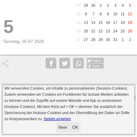
27
29
30
1
2
3
4
5
28
6
7
8
9
10
11
12
5
29
13
14
15
16
17
18
19
30
20
21
22
23
24
25
26
31
27
28
29
30
31
1
2
Sonntag, 05.07.2026
Follow
Seite
Wir verwenden Cookies, um Inhalte zu personalisieren (Session-Cookies).
Datenschutz
AGB
Impressum
Zudem verwenden wir Cookies um Funktionen für soziale Medien anbieten
© 2000 - 2026 skat-spielen.de
zu können und die Zugriffe auf unsere Website und App zu analysieren
· Serverversion: 2026 6.241 · registrierte Spieler: 501.048 ·
(Analyse-Cookies). Mit dem Klick auf
> OK <
stimmen Sie zusätzlich der
Online Skat Server: 142 (private Server:136)
Speicherung der Analyse-Cookies und der Übermittlung der Daten an Dritte
zu Analysezwecken zu.
Details ansehen
Nein
OK