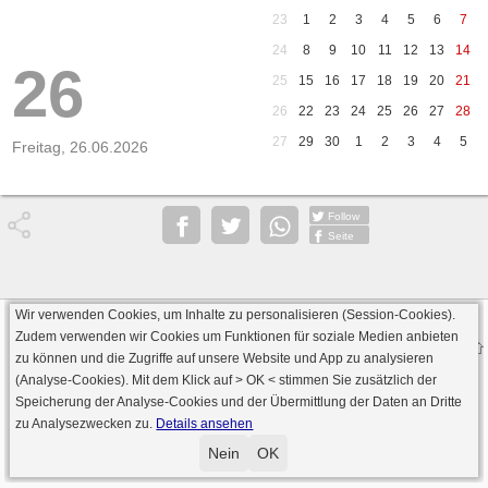
23
1
2
3
4
5
6
7
24
8
9
10
11
12
13
14
26
25
15
16
17
18
19
20
21
26
22
23
24
25
26
27
28
27
29
30
1
2
3
4
5
Freitag, 26.06.2026
Follow
Seite
Wir verwenden Cookies, um Inhalte zu personalisieren (Session-Cookies).
Datenschutz
AGB
Impressum
Zudem verwenden wir Cookies um Funktionen für soziale Medien anbieten
© 2000 - 2026 skat-spielen.de
zu können und die Zugriffe auf unsere Website und App zu analysieren
· Serverversion: 2026 6.241 · registrierte Spieler: 501.063 ·
(Analyse-Cookies). Mit dem Klick auf
> OK <
stimmen Sie zusätzlich der
Online Skat Server: 142 (private Server:136)
Speicherung der Analyse-Cookies und der Übermittlung der Daten an Dritte
zu Analysezwecken zu.
Details ansehen
Nein
OK