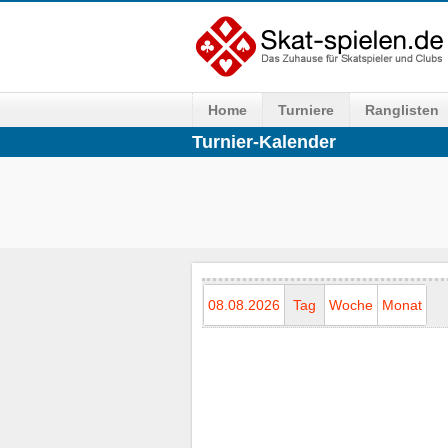
Home
Turniere
Ranglisten
Turnier-Kalender
08.08.2026
Tag
Woche
Monat