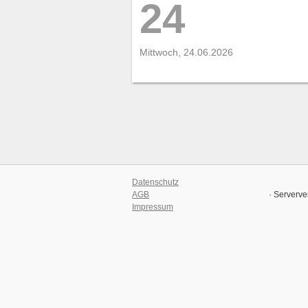
24
Mittwoch, 24.06.2026
Datenschutz
AGB
· Serverve
Impressum