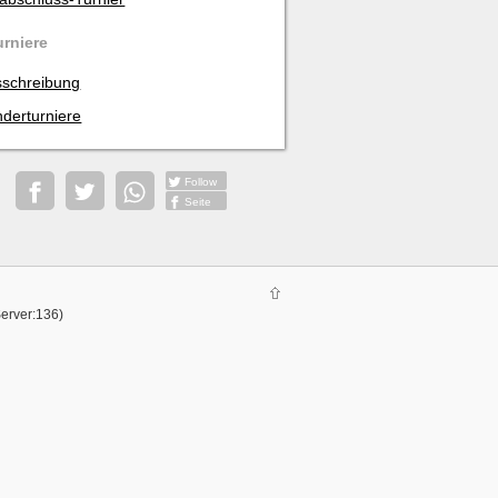
urniere
schreibung
derturniere
Follow
Seite
Server:136)