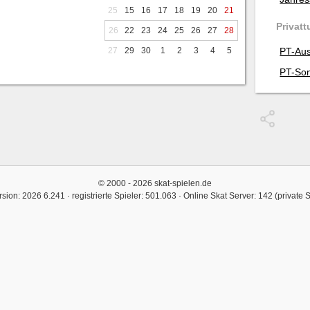
25
15
16
17
18
19
20
21
Privatt
26
22
23
24
25
26
27
28
27
29
30
1
2
3
4
5
PT-Aus
PT-Son
© 2000 - 2026 skat-spielen.de
rsion: 2026 6.241 · registrierte Spieler: 501.063 ·
Online Skat Server: 142 (private 