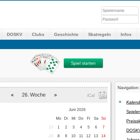
DOSKV
Clubs
Geschichte
Skatregeln
Infos
Spiel starten
Navigation:
«
26. Woche
»
iCal
Kalend
Juni 2026
Spiele
Mo
Di
Mi
Do
Fr
Sa
So
Preiss
23
1
2
3
4
5
6
7
DOSKV
24
8
9
10
11
12
13
14
Jahres